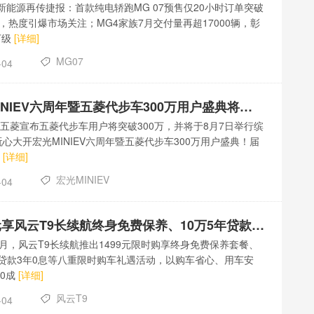
新能源再传捷报：首款纯电轿跑MG 07预售仅20小时订单突破
0张，热度引爆市场关注；MG4家族7月交付量再超17000辆，彰
万级
[详细]
MG07
-04
宏光MINIEV六周年暨五菱代步车300万用户盛典将登陆成都
五菱宣布五菱代步车用户将突破300万，并将于8月7日举行缤
玩心大开宏光MINIEV六周年暨五菱代步车300万用户盛典！届
果
[详细]
宏光MINIEV
-04
1499元享风云T9长续航终身免费保养、10万5年贷款3年0息 多维礼遇加码
年8月，风云T9长续航推出1499元限时购享终身免费保养套餐、
年贷款3年0息等八重限时购车礼遇活动，以购车省心、用车安
0成
[详细]
风云T9
-04