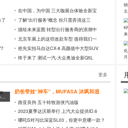
在中国，为中国 三大咖展台体验全新宝
白了
了解“出行服务”概念 你只需弄清这三
描绘未来蓝图 转型出行服务商的浪潮中
北京车展上的这些改款车型 值得我们一
7
抢先实拍马自达CX-8 高颜值中大型SUV
）
终于来了 测试一汽-大众奥迪全新Q5L
更多
奶爸带娃“神车”，MUFASA 沐飒和逍
瑞虎8 PLUS与长安CS75 PLUS 谁是“贴心又能打”的最强辅助？
路亚良驹 五十铃牧游侠汽油版
2023夏季达沃斯举行 上汽大众提供ID.6
哪吒S对与比深蓝SL03，你更中意哪一款？