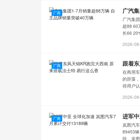
广汽集
厂商
广汽集团
超88 
长66 2
2026-08
厂商
在商用车
的辞藻，
得用户
2026-08
进军中
厂商
岚图汽车
8945
段，岚