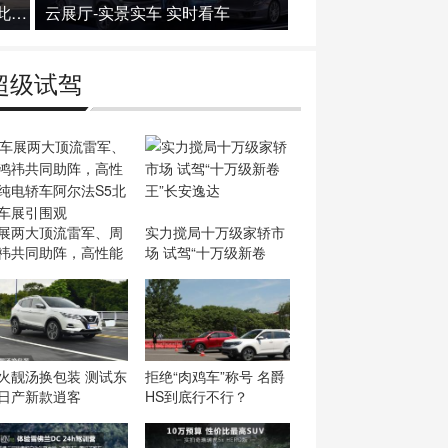
足球还能这样踢？谁家品牌如此豪
云展厅-实景实车 实时看车
超级试驾
展两大顶流雷军、周
实力搅局十万级家轿市
祎共同助阵，高性能
场 试驾“十万级新卷
火靓汤换包装 测试东
拒绝“肉鸡车”称号 名爵
日产新款逍客
HS到底行不行？