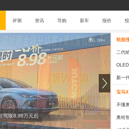
评测
资讯
导购
新车
报价
轮胎
破局
二代哈
OLE
车联网
新一代
宝马X
不懂
智驾版8.98万元起
更守
奥铃