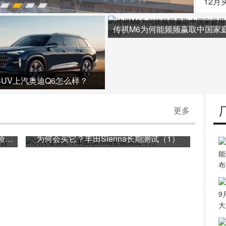
升级
12月
SUV上汽奥迪Q6怎么样？
更多
宇宙第一的SUV到底神在哪？宝骏530体验报告
为何会买它？丰田Sienna长期测试（1）