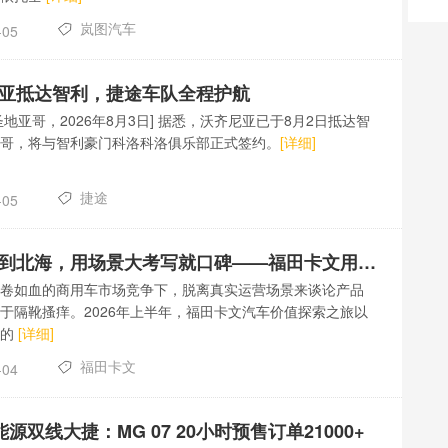
岚图汽车
-05
亚抵达智利，捷途车队全程护航
圣地亚哥，2026年8月3日] 据悉，沃齐尼亚已于8月2日抵达智
哥，将与智利豪门科洛科洛俱乐部正式签约。
[详细]
捷途
-05
从川渝到北海，用场景大考写就口碑——福田卡文用户验证记
卷如血的商用车市场竞争下，脱离真实运营场景来谈论产品
于隔靴搔痒。2026年上半年，福田卡文汽车价值探索之旅以
有的
[详细]
福田卡文
-04
能源双线大捷：MG 07 20小时预售订单21000+