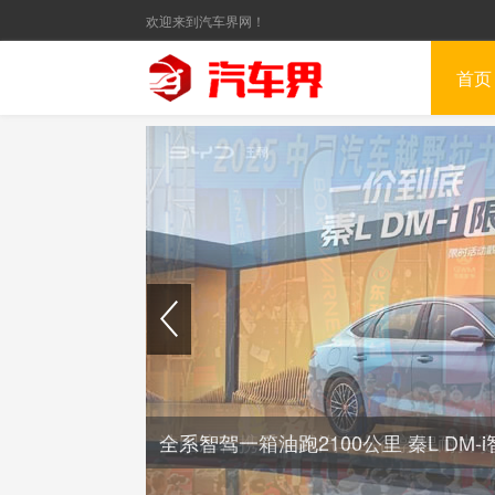
欢迎来到汽车界网！
首页
全系智驾一箱油跑2100公里 秦L DM-i