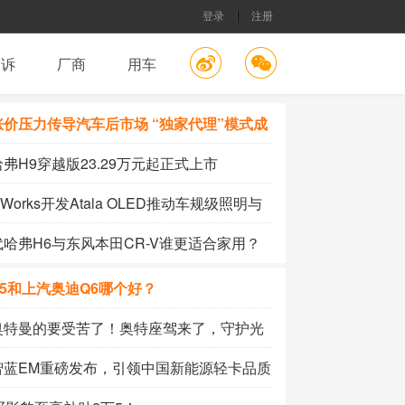
登录
注册
投诉
厂商
用车
涨价压力传导汽车后市场 “独家代理”模式成
利剑
弗H9穿越版23.29万元起正式上市
DWorks开发Atala OLED推动车规级照明与
V2X技术融合
哈弗H6与东风本田CR-V谁更适合家用？
5和上汽奥迪Q6哪个好？
奥特曼的要受苦了！奥特座驾来了，守护光
护你
智蓝EM重磅发布，引领中国新能源轻卡品质