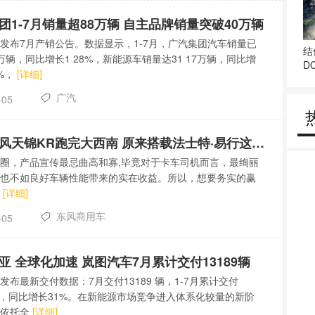
团1-7月销量超88万辆 自主品牌销量突破40万辆
发布7月产销公告。数据显示，1-7月，广汽集团汽车销量已
结
60万辆，同比增长1 28%，新能源车销量达31 17万辆，同比增
D
0%，
[详细]
广汽
-05
跟着东风天锦KR跑完大西南 原来搭载法士特·易行这么香
圈，产品宣传最忌曲高和寡,毕竟对于卡车司机而言，最绚丽
也不如良好车辆性能带来的实在收益。所以，想要务实的赢
认
[详细]
东风商用车
-05
亚 全球化加速 岚图汽车7月累计交付13189辆
发布最新交付数据：7月交付13189 辆，1-7月累计交付
3辆，同比增长31%。在新能源市场竞争进入体系化较量的新阶
图依托全
[详细]