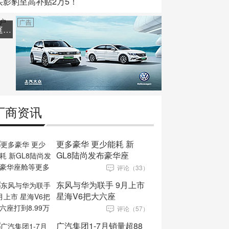
买影豹至高补贴2万5！
传祺M6为何能频频赢取中国家庭用户的心？
厂商资讯
更多豪华 更少能耗 新
GL8陆尚发布豪华座
评论（33）
东风与华为联手 9月上市
星海V6把大六座
评论（57）
广汽集团1-7月销量超88