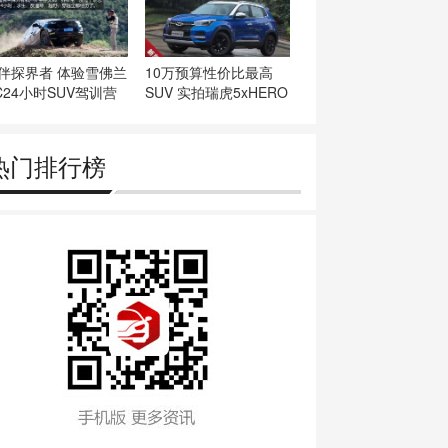
伴探界者 体验雪佛兰
10万预算性价比最高
C24小时SUV驾训营
SUV 实拍瑞虎5xHERO
版
热门排行榜