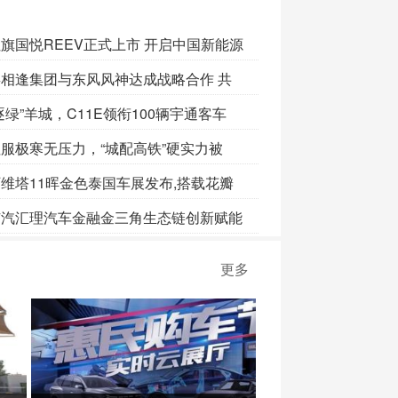
旗国悦REEV正式上市 开启中国新能源
喜相逢集团与东风风神达成战略合作 共
逐绿”羊城，C11E领衔100辆宇通客车
服极寒无压力，“城配高铁”硬实力被
维塔11晖金色泰国车展发布,搭载花瓣
广汽汇理汽车金融金三角生态链创新赋能
更多