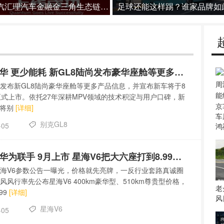
广汽汇理汽车金融金三角生态链创
更多豪华 更少能耗 新GL8陆尚发布豪华座舱等更多信息
发布新GL8陆尚豪华座舱等更多产品信息，并宣布新车将于8
正式上市。依托27年深耕MPV领域的技术积淀与用户口碑，新
尚将别
[详细]
车
别克GL8
-05
鸿
东风与华为联手 9月上市 星海V6把大六座打到8.99万起
海V6参数公告一曝光，价格就先亮牌，一反行业套路真诚圈
风风行率先公布星海V6 400km豪华型、510km尊贵型价格，
老
99
[详细]
风
星海V6
-05