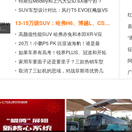
特斯拉Modely和上汽大众ID.6X哪个好？
SUV车型设计对比：风行T5 EVO狂飚版VS
红
13-15万级SUV：哈弗H6、博越L、CS75P
明星运动员的心头好！2025款瑞虎9 PK本田CR-V胜算几何？
高颜值性能SUV 哈弗赤兔和本田XR-V应
“
20万！小鹏P5 PK 比亚迪海豹！谁是最
征
如果车界有高考！锐界PLUS、冠道和开拓
阿
家用车要面子还是要里子？三款热销车型
取消了三缸机的思域，对战菲斯塔优势几